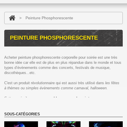
>
Peinture Phosphorescente
PEINTURE PHOSPHORESCENTE
Acheter peinture phosphorescente corporelle pour soirée est une très
bonne idée car elle est de plus en plus répandue dans le monde et tous
types d’évènements comme des concerts, festivals de musique,
discothèques...etc.
C'est un produit révolutionnaire qui est aussi très utilisé dans
les fêtes
à thèmes ou simples évènements comme carnaval, halloween.
Cette année il y a eu un
grand boom avec la peinture
phosphorescente corps pas chère
car on l'aperçoit de plus en plus
dans les clips de musique, les grandes fêtes privées ainsi que les
summer parties car la peinture luminescente c’est un produit très
SOUS-CATÉGORIES
attirant.