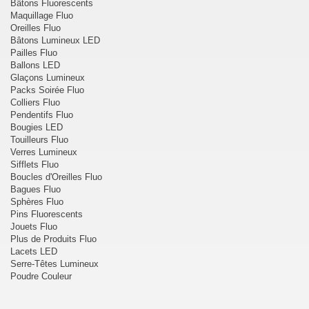
Bâtons Fluorescents
Maquillage Fluo
Oreilles Fluo
Bâtons Lumineux LED
Pailles Fluo
Ballons LED
Glaçons Lumineux
Packs Soirée Fluo
Colliers Fluo
Pendentifs Fluo
Bougies LED
Touilleurs Fluo
Verres Lumineux
Sifflets Fluo
Boucles d'Oreilles Fluo
Bagues Fluo
Sphères Fluo
Pins Fluorescents
Jouets Fluo
Plus de Produits Fluo
Lacets LED
Serre-Têtes Lumineux
Poudre Couleur